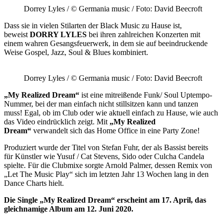
Dorrey Lyles / © Germania music / Foto: David Beecroft
Dass sie in vielen Stilarten der Black Music zu Hause ist,
beweist
DORRY LYLES
bei ihren zahlreichen Konzerten mit
einem wahren Gesangsfeuerwerk, in dem sie auf beeindruckende
Weise Gospel, Jazz, Soul & Blues kombiniert.
Dorrey Lyles / © Germania music / Foto: David Beecroft
„My Realized Dream“
ist eine mitreißende Funk/ Soul Uptempo-
Nummer, bei der man einfach nicht stillsitzen kann und tanzen
muss! Egal, ob im Club oder wie aktuell einfach zu Hause, wie auch
das Video eindrücklich zeigt. Mit
„My Realized
Dream“
verwandelt sich das Home Office in eine Party Zone!
Produziert wurde der Titel von Stefan Fuhr, der als Bassist bereits
für Künstler wie Yusuf / Cat Stevens, Sido oder Culcha Candela
spielte. Für die Clubmixe sorgte Arnold Palmer, dessen Remix von
„Let The Music Play“ sich im letzten Jahr 13 Wochen lang in den
Dance Charts hielt.
Die Single „My Realized Dream“ erscheint am 17. April, das
gleichnamige Album am 12. Juni 2020.