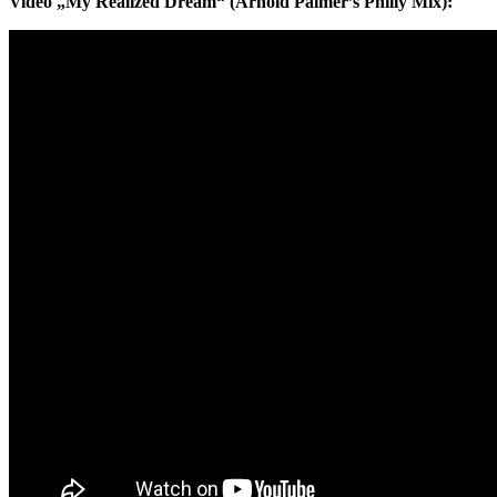
Video
„My Realized Dream“ (Arnold Palmer’s Philly Mix):