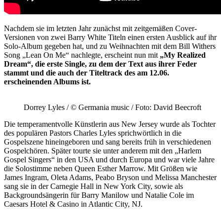
Nachdem sie im letzten Jahr zunächst mit zeitgemäßen Cover-
Versionen von zwei Barry White Titeln einen ersten Ausblick auf ihr
Solo-Album gegeben hat, und zu Weihnachten mit dem Bill Withers
Song „Lean On Me“ nachlegte, erscheint nun mit
„My Realized
Dream“, die erste Single, zu dem der Text aus ihrer Feder
stammt und die auch der Titeltrack des am 12.06.
erscheinenden Albums ist.
Dorrey Lyles / © Germania music / Foto: David Beecroft
Die temperamentvolle Künstlerin aus New Jersey wurde als Tochter
des populären Pastors Charles Lyles sprichwörtlich in die
Gospelszene hineingeboren und sang bereits früh in verschiedenen
Gospelchören. Später tourte sie unter anderem mit den „Harlem
Gospel Singers“ in den USA und durch Europa und war viele Jahre
die Solostimme neben Queen Esther Marrow. Mit Größen wie
James Ingram, Oleta Adams, Peabo Bryson und Melissa Manchester
sang sie in der Carnegie Hall in New York City, sowie als
Backgroundsängerin für Barry Manilow und Natalie Cole im
Caesars Hotel & Casino in Atlantic City, NJ.