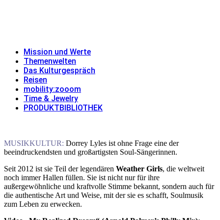
Skip
to
MISSION UND WERTE
THEMENWELTEN
DAS
content
KULTURGESPRÄCH
REISEN
MOBILITY:ZOOOM
TIME & JEWELRY
PRODUKTBIBLIOTHEK
Mission und Werte
Themenwelten
Das Kulturgespräch
Reisen
mobility:zooom
Time & Jewelry
PRODUKTBIBLIOTHEK
MUSIKKULTUR:
Dorrey Lyles ist ohne Frage eine der
beeindruckendsten und großartigsten Soul-Sängerinnen.
Seit 2012 ist sie Teil der legendären
Weather Girls
, die weltweit
noch immer Hallen füllen. Sie ist nicht nur für ihre
außergewöhnliche und kraftvolle Stimme bekannt, sondern auch für
die authentische Art und Weise, mit der sie es schafft, Soulmusik
zum Leben zu erwecken.