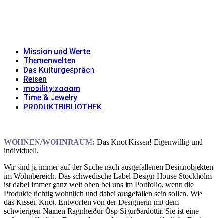
Skip
to
MISSION UND WERTE
THEMENWELTEN
DAS
content
KULTURGESPRÄCH
REISEN
MOBILITY:ZOOOM
TIME & JEWELRY
PRODUKTBIBLIOTHEK
Mission und Werte
Themenwelten
Das Kulturgespräch
Reisen
mobility:zooom
Time & Jewelry
PRODUKTBIBLIOTHEK
WOHNEN/WOHNRAUM:
Das Knot Kissen! Eigenwillig und
individuell.
Wir sind ja immer auf der Suche nach ausgefallenen Designobjekten
im Wohnbereich. Das schwedische Label Design House Stockholm
ist dabei immer ganz weit oben bei uns im Portfolio, wenn die
Produkte richtig wohnlich und dabei ausgefallen sein sollen. Wie
das Kissen Knot. Entworfen von der Designerin mit dem
schwierigen Namen Ragnheiður Ösp Sigurðardóttir. Sie ist eine