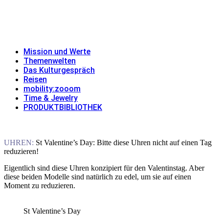
Skip
to
MISSION UND WERTE
THEMENWELTEN
DAS
content
KULTURGESPRÄCH
REISEN
MOBILITY:ZOOOM
TIME & JEWELRY
PRODUKTBIBLIOTHEK
Mission und Werte
Themenwelten
Das Kulturgespräch
Reisen
mobility:zooom
Time & Jewelry
PRODUKTBIBLIOTHEK
UHREN:
St Valentine’s Day:
Bitte diese Uhren nicht auf einen Tag
reduzieren!
Eigentlich sind diese Uhren konzipiert für den Valentinstag. Aber
diese beiden Modelle sind natürlich zu edel, um sie auf einen
Moment zu reduzieren.
St Valentine’s Day