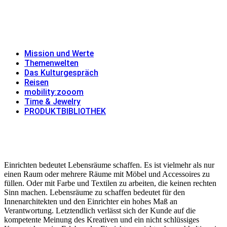
Skip
to
MISSION UND WERTE
THEMENWELTEN
DAS
content
KULTURGESPRÄCH
REISEN
MOBILITY:ZOOOM
TIME & JEWELRY
PRODUKTBIBLIOTHEK
Mission und Werte
Themenwelten
Das Kulturgespräch
Reisen
mobility:zooom
Time & Jewelry
PRODUKTBIBLIOTHEK
Einrichten bedeutet Lebensräume schaffen. Es ist vielmehr als nur
einen Raum oder mehrere Räume mit Möbel und Accessoires zu
füllen. Oder mit Farbe und Textilen zu arbeiten, die keinen rechten
Sinn machen. Lebensräume zu schaffen bedeutet für den
Innenarchitekten und den Einrichter ein hohes Maß an
Verantwortung. Letztendlich verlässt sich der Kunde auf die
kompetente Meinung des Kreativen und ein nicht schlüssiges